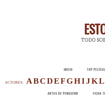
ESTO
TODO SOB
INICIO
TOP PELÍCU
A
B
C
D
E
F
G
H
I
J
K
L
ACTORES
:
ARTUS DE PENGUERN
FICHA T