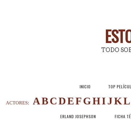
ESTO
TODO SOB
INICIO
TOP PELÍCU
A
B
C
D
E
F
G
H
I
J
K
L
ACTORES
:
ERLAND JOSEPHSON
FICHA T