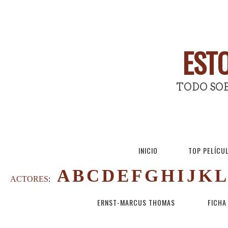
ESTO
TODO SOB
INICIO
TOP PELÍCU
A
B
C
D
E
F
G
H
I
J
K
L
ACTORES
:
ERNST-MARCUS THOMAS
FICHA