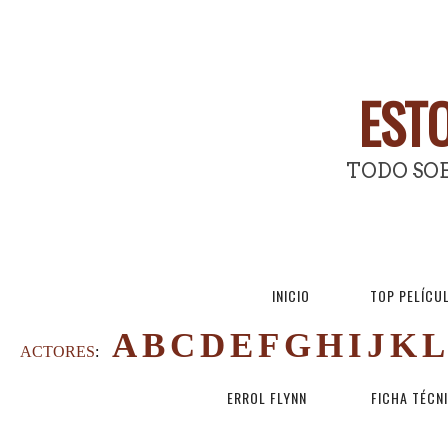
ESTO
TODO SOB
INICIO
TOP PELÍCU
A
B
C
D
E
F
G
H
I
J
K
L
ACTORES
:
ERROL FLYNN
FICHA TÉCN