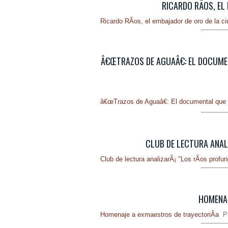
RICARDO RÃ­OS, EL
Ricardo RÃ­os, el embajador de oro de la ci
Â€ŒTRAZOS DE AGUAÂ€: EL DOCUME
â€œTrazos de Aguaâ€: El documental que re
CLUB DE LECTURA ANALI
Club de lectura analizarÃ¡ "Los rÃ­os profu
HOMENAJ
Homenaje a exmaestros de trayectoriÂ­a
P