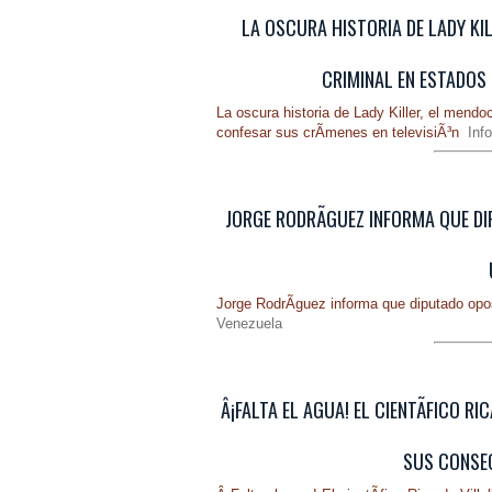
LA OSCURA HISTORIA DE LADY KI
CRIMINAL EN ESTADOS 
La oscura historia de Lady Killer, el mend
confesar sus crÃ­menes en televisiÃ³n
Inf
JORGE RODRÃ­GUEZ INFORMA QUE D
Jorge RodrÃ­guez informa que diputado opo
Venezuela
Â¡FALTA EL AGUA! EL CIENTÃ­FICO 
SUS CONSEC