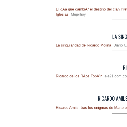
El dÃ­a que cambiÃ³ el destino del clan Prey
Iglesias
Mujerhoy
LA SIN
La singularidad de Ricardo Molina
Diario 
R
Ricardo de los RÃ­os TobÃ³n
eje21.com.co
RICARDO AMILS,
Ricardo Amils, tras los enigmas de Marte en