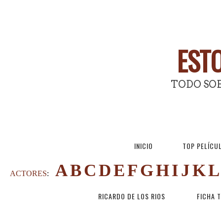
ESTO
TODO SOB
INICIO
TOP PELÍCU
A
B
C
D
E
F
G
H
I
J
K
L
ACTORES
:
RICARDO DE LOS RIOS
FICHA 