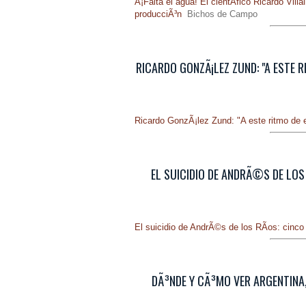
Â¡Falta el agua! El cientÃ­fico Ricardo Vil
producciÃ³n
Bichos de Campo
RICARDO GONZÃ¡LEZ ZUND: "A ESTE 
Ricardo GonzÃ¡lez Zund: "A este ritmo de e
EL SUICIDIO DE ANDRÃ©S DE LOS
El suicidio de AndrÃ©s de los RÃ­os: cinc
DÃ³NDE Y CÃ³MO VER ARGENTINA,