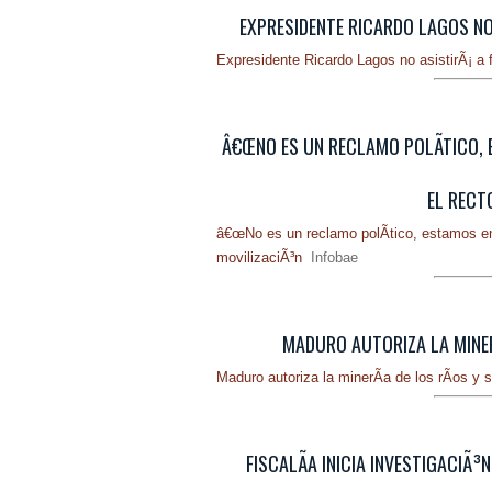
EXPRESIDENTE RICARDO LAGOS NO 
Expresidente Ricardo Lagos no asistirÃ¡ a 
Â€ŒNO ES UN RECLAMO POLÃ­TICO, E
EL RECT
â€œNo es un reclamo polÃ­tico, estamos en 
movilizaciÃ³n
Infobae
MADURO AUTORIZA LA MINER
Maduro autoriza la minerÃ­a de los rÃ­os y 
FISCALÃ­A INICIA INVESTIGACIÃ