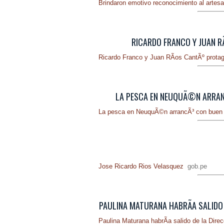
Brindaron emotivo reconocimiento al artes
RICARDO FRANCO Y JUAN R
Ricardo Franco y Juan RÃ­os CantÃº prota
LA PESCA EN NEUQUÃ©N ARRANC
La pesca en NeuquÃ©n arrancÃ³ con buen 
Jose Ricardo Rios Velasquez
gob.pe
PAULINA MATURANA HABRÃ­A SALIDO D
Paulina Maturana habrÃ­a salido de la Dire