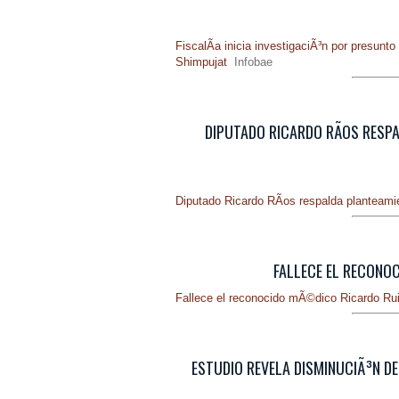
FiscalÃ­a inicia investigaciÃ³n por presun
Shimpujat
Infobae
DIPUTADO RICARDO RÃ­OS RESP
Diputado Ricardo RÃ­os respalda planteami
FALLECE EL RECONOC
Fallece el reconocido mÃ©dico Ricardo Ru
ESTUDIO REVELA DISMINUCIÃ³N DE