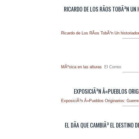
RICARDO DE LOS RÃ­OS TOBÃ³N UN H
Ricardo de Los RÃ­os TobÃ³n Un historiador
MÃºsica en las alturas
El Correo
EXPOSICIÃ³N Â«PUEBLOS ORIGI
ExposiciÃ³n Â«Pueblos Originarios: Guerre
EL DÃ­A QUE CAMBIÃ³ EL DESTINO 