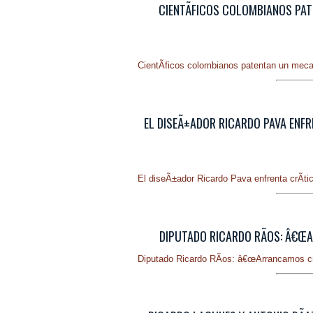
CIENTÃ­FICOS COLOMBIANOS PAT
CientÃ­ficos colombianos patentan un meca
EL DISEÃ±ADOR RICARDO PAVA ENFR
El diseÃ±ador Ricardo Pava enfrenta crÃ­ti
DIPUTADO RICARDO RÃ­OS: Â€
Diputado Ricardo RÃ­os: â€œArrancamos c