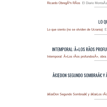
Ricardo ObregÃ³n RÃ­os
El Diario Monta
LO QU
Lo que siento (no se olviden de Ucrania)
E
INTEMPORAL: Â«LOS RÃ­OS PROFU
Intemporal: Â«Los rÃ­os profundosÂ», obr
Â€ŒDON SEGUNDO SOMBRAÂ€ Y Â
â€œDon Segundo Sombraâ€ y â€œLos rÃ­os 