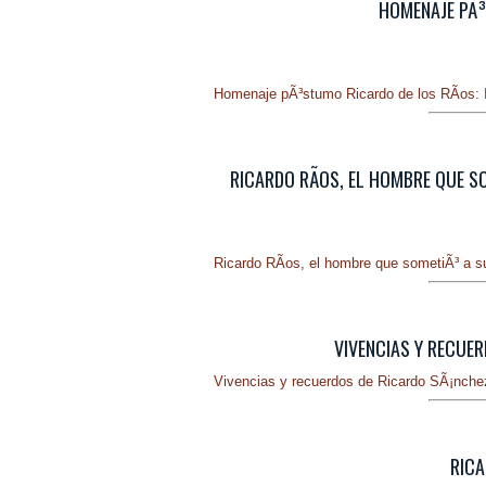
HOMENAJE PÃ³
Homenaje pÃ³stumo Ricardo de los RÃ­os: In
RICARDO RÃ­OS, EL HOMBRE QUE S
Ricardo RÃ­os, el hombre que sometiÃ³ a su
VIVENCIAS Y RECUER
Vivencias y recuerdos de Ricardo SÃ¡nchez
RICA