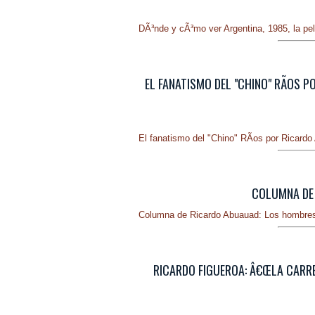
DÃ³nde y cÃ³mo ver Argentina, 1985, la pel
EL FANATISMO DEL "CHINO" RÃ­OS 
El fanatismo del "Chino" RÃ­os por Ricard
COLUMNA DE 
Columna de Ricardo Abuauad: Los hombres
RICARDO FIGUEROA: Â€ŒLA CARRE