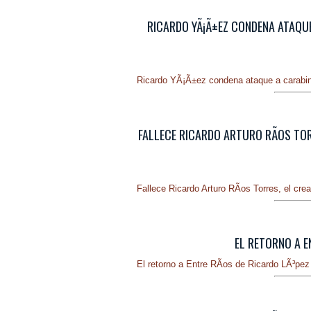
RICARDO YÃ¡Ã±EZ CONDENA ATAQUE
Ricardo YÃ¡Ã±ez condena ataque a carabine
FALLECE RICARDO ARTURO RÃ­OS TOR
Fallece Ricardo Arturo RÃ­os Torres, el cre
EL RETORNO A EN
El retorno a Entre RÃ­os de Ricardo LÃ³pez