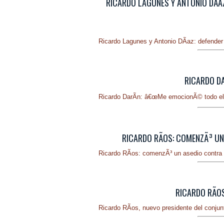
RICARDO LAGUNES Y ANTONIO DÃ­A
Ricardo Lagunes y Antonio DÃ­az: defender 
RICARDO DA
Ricardo DarÃ­n: â€œMe emocionÃ© todo el
RICARDO RÃ­OS: COMENZÃ³ UN 
Ricardo RÃ­os: comenzÃ³ un asedio contra l
RICARDO RÃ­O
Ricardo RÃ­os, nuevo presidente del conjun