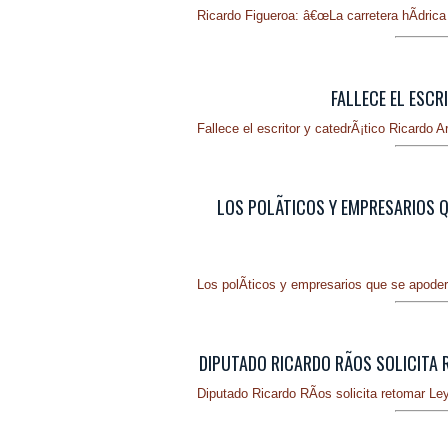
Ricardo Figueroa: â€œLa carretera hÃ­drica 
FALLECE EL ESCR
Fallece el escritor y catedrÃ¡tico Ricardo A
LOS POLÃ­TICOS Y EMPRESARIOS Q
Los polÃ­ticos y empresarios que se apodera
DIPUTADO RICARDO RÃ­OS SOLICITA 
Diputado Ricardo RÃ­os solicita retomar Le