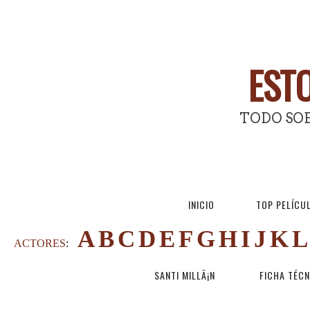
ESTO
TODO SOB
INICIO
TOP PELÍCU
A
B
C
D
E
F
G
H
I
J
K
L
ACTORES
:
SANTI MILLÃ¡N
FICHA TÉCN