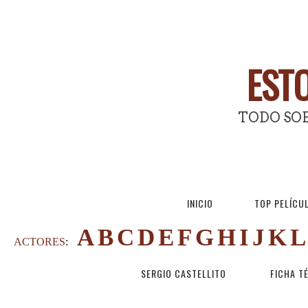
ESTO
TODO SOB
INICIO
TOP PELÍCU
A
B
C
D
E
F
G
H
I
J
K
L
ACTORES
:
SERGIO CASTELLITO
FICHA T