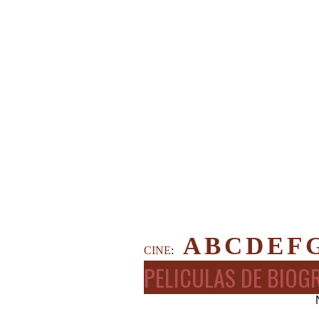
A
B
C
D
E
F
CINE
:
PELICULAS DE BIOGR