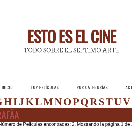
ESTO ES EL CINE
TODO SOBRE EL SEPTIMO ARTE
INICIO
TOP PELÍCULAS
POR CATEGORÍAS
AC
G
H
I
J
K
L
M
N
O
P
Q
R
S
T
U
V
AFÃ­A
Número de Peliculas encontradas: 2. Mostrando la página 1 de 