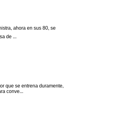
istra, ahora en sus 80, se
a de ...
dor que se entrena duramente,
ra conve...