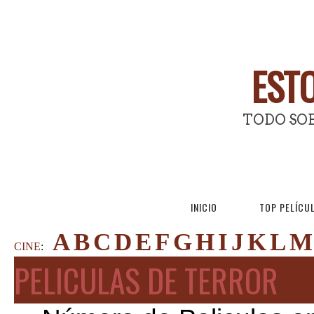
ESTO
TODO SOB
INICIO
TOP PELÍCU
A
B
C
D
E
F
G
H
I
J
K
L
M
CINE
:
PELICULAS DE TERROR