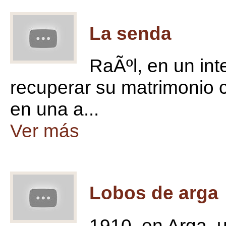
La senda
RaÃºl, en un in
recuperar su matrimonio 
en una a...
Ver más
Lobos de arga
1910, en Arga, 