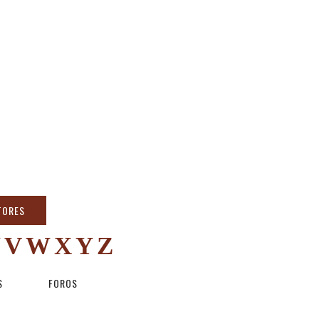
TORES
U
V
W
X
Y
Z
S
FOROS