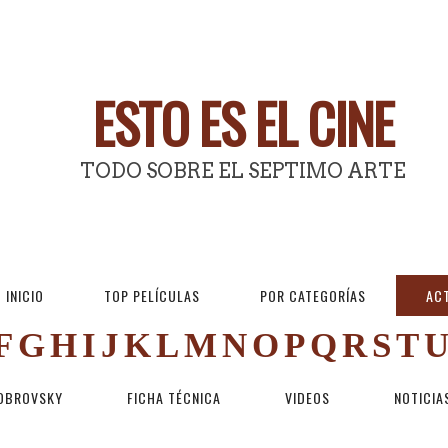
ESTO ES EL CINE
TODO SOBRE EL SEPTIMO ARTE
INICIO
TOP PELÍCULAS
POR CATEGORÍAS
AC
F
G
H
I
J
K
L
M
N
O
P
Q
R
S
T
BOBROVSKY
FICHA TÉCNICA
VIDEOS
NOTICIA