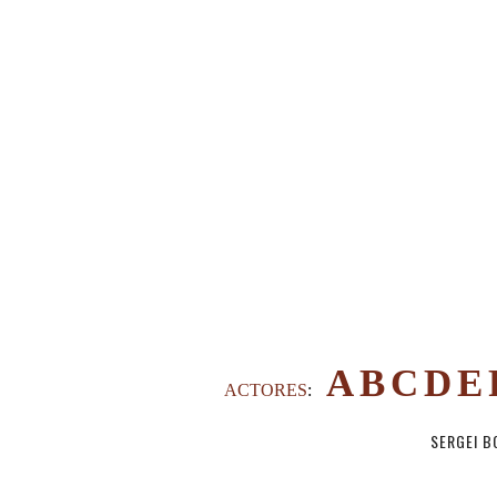
A
B
C
D
E
ACTORES
:
SERGEI 